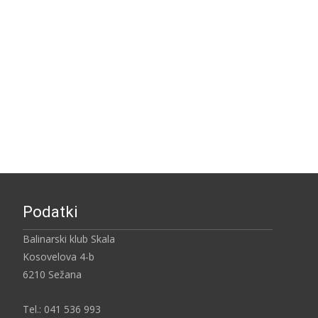
Podatki
Balinarski klub Skala
Kosovelova 4-b
6210 Sežana
Tel.: 041 536 993