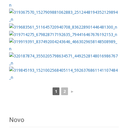
1
2
►
Novo