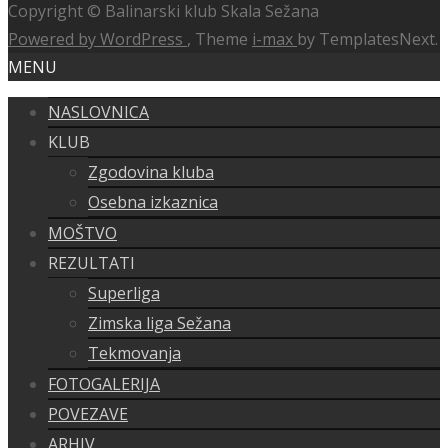
Copyright © Balinarski klub Skala Sežana
Powered by WordPress
, Theme
i-max
by TemplatesNext.
MENU
NASLOVNICA
KLUB
Zgodovina kluba
Osebna izkaznica
MOŠTVO
REZULTATI
Superliga
Zimska liga Sežana
Tekmovanja
FOTOGALERIJA
POVEZAVE
ARHIV