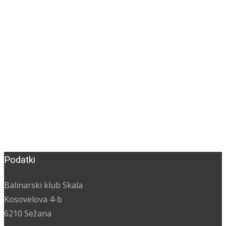
Podatki
Balinarski klub Skala
Kosovelova 4-b
6210 Sežana