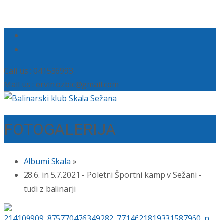
Call us : 041536993
Mail us : ervin.ozbic@gmail.com
FOTOGALERIJA
Albumi Skala
»
28.6. in 5.7.2021 - Poletni Športni kamp v Sežani -
tudi z balinarji