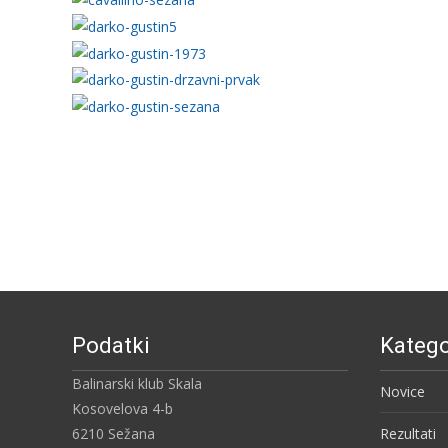
Podatki
Katego
Balinarski klub Skala
Novice
Kosovelova 4-b
6210 Sežana
Rezultati