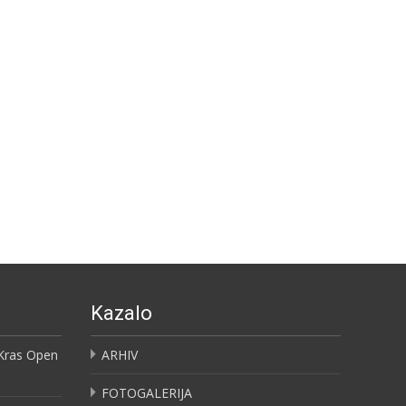
Kazalo
 Kras Open
ARHIV
FOTOGALERIJA