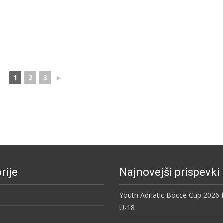
1
2
3
►
rije
Najnovejši prispevki
Youth Adriatic Bocce Cup 2026
U-18