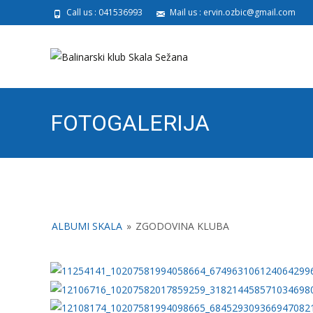
Call us : 041536993
Mail us : ervin.ozbic@gmail.com
FOTOGALERIJA
ALBUMI SKALA
»
ZGODOVINA KLUBA