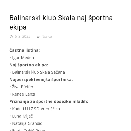
Balinarski klub Skala naj športna
ekipa
6. 3. 2025
Novice
Častna listina:
• Igor Meden
Naj športna ekipa:
• Balinarski klub Skala Sežana
Najperspektivnejša športnika:
• Živa Pfeifer
• Renee Lenzi
Priznanja za športne dosežke mladih:
• Kadeti U17 SD Vremščica
• Luna Mljač
• Natalija Grandič
• Eneja Ozbič Primc