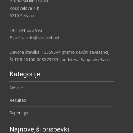
Balinarski klub Skala
Kosovelova 4-b
6210 Sežana
Tel.: 041 536 993
E-pošta: info@slosplet.net
Davčna številka: 13369644 (nismo davčni zavezanci)
Št.TRR 10100-0035787854 pri Intesa Sanpaolo Bank
Kategorije
Novice
Rezultati
Super liga
Najnovejši prispevki