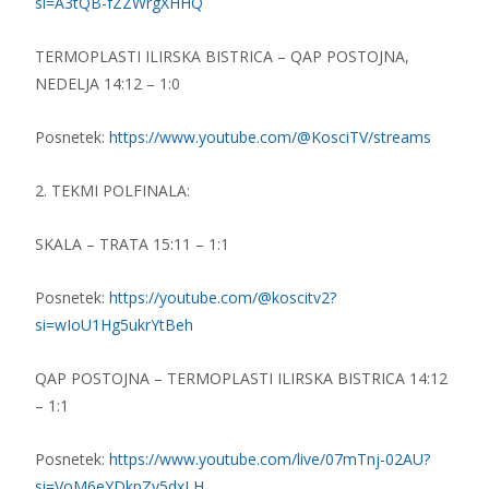
si=A3tQB-fZZWrgXHHQ
TERMOPLASTI ILIRSKA BISTRICA – QAP POSTOJNA,
NEDELJA 14:12 – 1:0
Posnetek:
https://www.youtube.com/@KosciTV/streams
2. TEKMI POLFINALA:
SKALA – TRATA 15:11 – 1:1
Posnetek:
https://youtube.com/@koscitv2?
si=wIoU1Hg5ukrYtBeh
QAP POSTOJNA – TERMOPLASTI ILIRSKA BISTRICA 14:12
– 1:1
Posnetek:
https://www.youtube.com/live/07mTnj-02AU?
si=VoM6eYDkpZy5dxLH