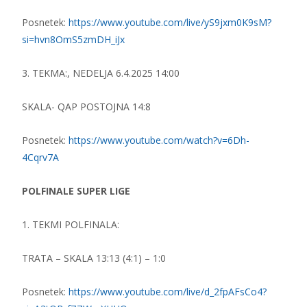
Posnetek:
https://www.youtube.com/live/yS9jxm0K9sM?
si=hvn8OmS5zmDH_iJx
3. TEKMA:, NEDELJA 6.4.2025 14:00
SKALA- QAP POSTOJNA 14:8
Posnetek:
https://www.youtube.com/watch?v=6Dh-
4Cqrv7A
POLFINALE SUPER LIGE
1. TEKMI POLFINALA:
TRATA – SKALA 13:13 (4:1) – 1:0
Posnetek:
https://www.youtube.com/live/d_2fpAFsCo4?