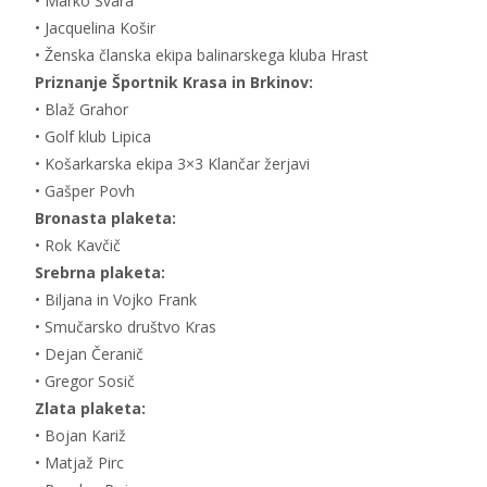
• Marko Švara
• Jacquelina Košir
• Ženska članska ekipa balinarskega kluba Hrast
Priznanje Športnik Krasa in Brkinov:
• Blaž Grahor
• Golf klub Lipica
• Košarkarska ekipa 3×3 Klančar žerjavi
• Gašper Povh
Bronasta plaketa:
• Rok Kavčič
Srebrna plaketa:
• Biljana in Vojko Frank
• Smučarsko društvo Kras
• Dejan Čeranič
• Gregor Sosič
Zlata plaketa:
• Bojan Kariž
• Matjaž Pirc