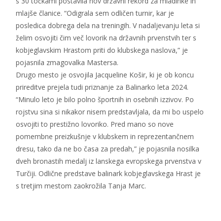
s 30 točkami postavila nov državni rekord za mladinke in
mlajše članice. “Odigrala sem odličen turnir, kar je
posledica dobrega dela na treningih. V nadaljevanju leta si
želim osvojiti čim več lovorik na državnih prvenstvih ter s
kobjeglavskim Hrastom priti do klubskega naslova,” je
pojasnila zmagovalka Mastersa.
Drugo mesto je osvojila Jacqueline Košir, ki je ob koncu
prireditve prejela tudi priznanje za Balinarko leta 2024.
“Minulo leto je bilo polno športnih in osebnih izzivov. Po
rojstvu sina si nikakor nisem predstavljala, da mi bo uspelo
osvojiti to prestižno lovoriko. Pred mano so nove
pomembne preizkušnje v klubskem in reprezentančnem
dresu, tako da ne bo časa za predah,” je pojasnila nosilka
dveh bronastih medalj iz lanskega evropskega prvenstva v
Turčiji. Odlične predstave balinark kobjeglavskega Hrast je
s tretjim mestom zaokrožila Tanja Marc.