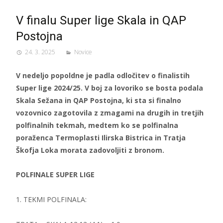
V finalu Super lige Skala in QAP
Postojna
24. 3. 2025
Novice
V nedeljo popoldne je padla odločitev o finalistih
Super lige 2024/25. V boj za lovoriko se bosta podala
Skala Sežana in QAP Postojna, ki sta si finalno
vozovnico zagotovila z zmagami na drugih in tretjih
polfinalnih tekmah, medtem ko se polfinalna
poraženca Termoplasti Ilirska Bistrica in Tratja
Škofja Loka morata zadovoljiti z bronom.
POLFINALE SUPER LIGE
1. TEKMI POLFINALA: