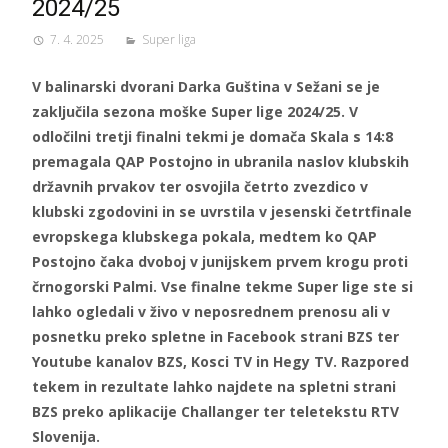
2024/25
7. 4. 2025
Super liga
V balinarski dvorani Darka Guština v Sežani se je
zaključila sezona moške Super lige 2024/25. V
odločilni tretji finalni tekmi je domača Skala s 14:8
premagala QAP Postojno in ubranila naslov klubskih
državnih prvakov ter osvojila četrto zvezdico v
klubski zgodovini in se uvrstila v jesenski četrtfinale
evropskega klubskega pokala, medtem ko QAP
Postojno čaka dvoboj v junijskem prvem krogu proti
črnogorski Palmi. Vse finalne tekme Super lige ste si
lahko ogledali v živo v neposrednem prenosu ali v
posnetku preko spletne in Facebook strani BZS ter
Youtube kanalov BZS, Kosci TV in Hegy TV. Razpored
tekem in rezultate lahko najdete na spletni strani
BZS preko aplikacije Challanger ter teletekstu RTV
Slovenija.