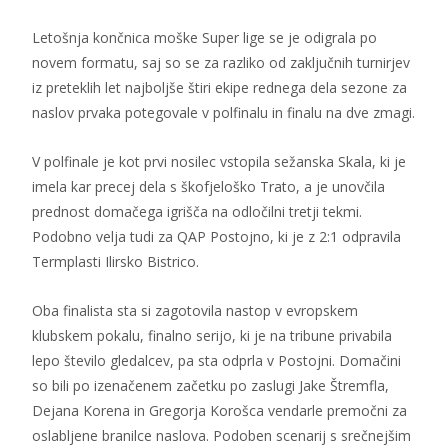
Letošnja končnica moške Super lige se je odigrala po
novem formatu, saj so se za razliko od zaključnih turnirjev
iz preteklih let najboljše štiri ekipe rednega dela sezone za
naslov prvaka potegovale v polfinalu in finalu na dve zmagi.
V polfinale je kot prvi nosilec vstopila sežanska Skala, ki je
imela kar precej dela s škofjeloško Trato, a je unovčila
prednost domačega igrišča na odločilni tretji tekmi.
Podobno velja tudi za QAP Postojno, ki je z 2:1 odpravila
Termplasti Ilirsko Bistrico.
Oba finalista sta si zagotovila nastop v evropskem
klubskem pokalu, finalno serijo, ki je na tribune privabila
lepo število gledalcev, pa sta odprla v Postojni. Domačini
so bili po izenačenem začetku po zaslugi Jake Štremfla,
Dejana Korena in Gregorja Korošca vendarle premočni za
oslabljene branilce naslova. Podoben scenarij s srečnejšim