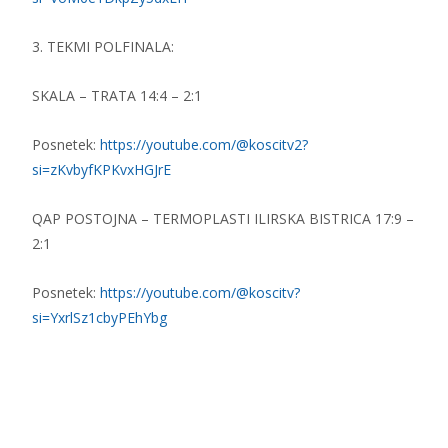
3. TEKMI POLFINALA:
SKALA – TRATA 14:4 – 2:1
Posnetek:
https://youtube.com/@koscitv2?
si=zKvbyfKPKvxHGJrE
QAP POSTOJNA – TERMOPLASTI ILIRSKA BISTRICA 17:9 –
2:1
Posnetek:
https://youtube.com/@koscitv?
si=YxrlSz1cbyPEhYbg