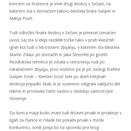
koncem za Kraševce je imel drugi dvoboj v Sežani, na
katerem sta v domačem taboru blestela brata Gašper in
Matija Povh.
Tudi odločilni finalni dvoboj v Sežani je prinesel izenačen
uvod, saj sta si ekipi razdelili točke tako v prvih klasičnih
igrah kot tudi v hitrostnem zbijanju, v katerem sta blestela
Martin Zdauc pri domačih in Jaka Štremfel pri gostih.
Rezultatska tehntica je ostala v ravnovesju tudi po
natanačnem zbijajju, prvo vodstvo pa je po zaslugi štafete
Gašper Povh – Klemen Sosič šele po dveh tretjinah
dvoboja pripadlo Skali, ki je suvereno odigrala zaključni del
tekme in proslavila četrti naslov v obdobju samostojne
Slovenije.
Do konca maja bodo znani tudi državni prvaki in prvakinje v
ligah za članice in mlade ter pokalni prvaki v moški
konkurenci, sredi junija bo na sporedu prvi krog