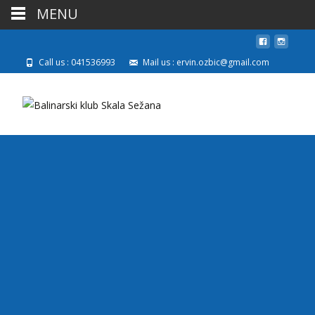
MENU
Call us : 041536993
Mail us : ervin.ozbic@gmail.com