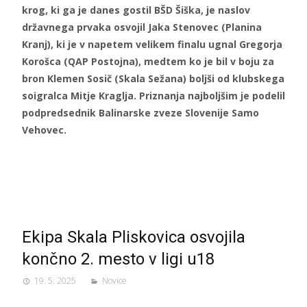
krog, ki ga je danes gostil BŠD Šiška, je naslov
državnega prvaka osvojil Jaka Stenovec (Planina
Kranj), ki je v napetem velikem finalu ugnal Gregorja
Korošca (QAP Postojna), medtem ko je bil v boju za
bron Klemen Sosič (Skala Sežana) boljši od klubskega
soigralca Mitje Kraglja. Priznanja najboljšim je podelil
podpredsednik Balinarske zveze Slovenije Samo
Vehovec.
Ekipa Skala Pliskovica osvojila
končno 2. mesto v ligi u18
19. 5. 2025
Novice