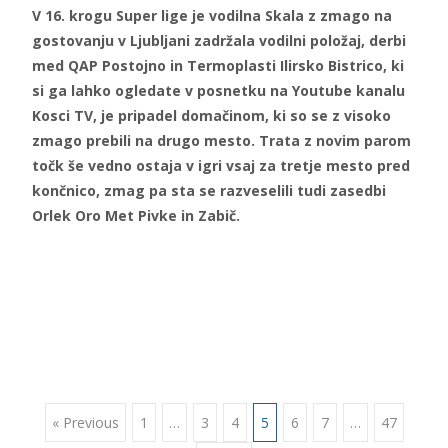
V 16. krogu Super lige je vodilna Skala z zmago na
gostovanju v Ljubljani zadržala vodilni položaj, derbi
med QAP Postojno in Termoplasti Ilirsko Bistrico, ki
si ga lahko ogledate v posnetku na Youtube kanalu
Kosci TV, je pripadel domačinom, ki so se z visoko
zmago prebili na drugo mesto. Trata z novim parom
točk še vedno ostaja v igri vsaj za tretje mesto pred
končnico, zmag pa sta se razveselili tudi zasedbi
Orlek Oro Met Pivke in Zabič.
Posts
« Previous
1
…
3
4
5
6
7
…
47