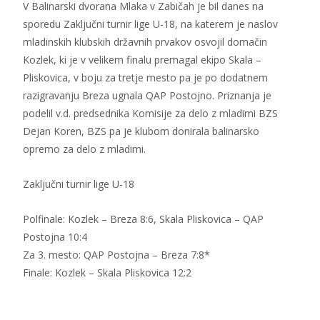
V Balinarski dvorana Mlaka v Zabičah je bil danes na
sporedu Zaključni turnir lige U-18, na katerem je naslov
mladinskih klubskih državnih prvakov osvojil domačin
Kozlek, ki je v velikem finalu premagal ekipo Skala –
Pliskovica, v boju za tretje mesto pa je po dodatnem
razigravanju Breza ugnala QAP Postojno. Priznanja je
podelil v.d. predsednika Komisije za delo z mladimi BZS
Dejan Koren, BZS pa je klubom donirala balinarsko
opremo za delo z mladimi.
Zaključni turnir lige U-18
Polfinale: Kozlek – Breza 8:6, Skala Pliskovica – QAP
Postojna 10:4
Za 3. mesto: QAP Postojna – Breza 7:8*
Finale: Kozlek – Skala Pliskovica 12:2