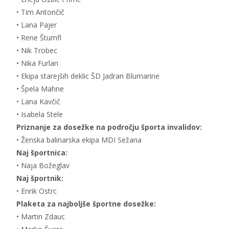
• Tim Antončič
• Lana Pajer
• Rene Štumfl
• Nik Trobec
• Nika Furlan
• Ekipa starejših deklic ŠD Jadran Blumarine
• Špela Mahne
• Lana Kavčič
• Isabela Stele
Priznanje za dosežke na področju športa invalidov:
• Ženska balinarska ekipa MDI Sežana
Naj športnica:
• Naja Božeglav
Naj športnik:
• Enrik Ostrc
Plaketa za najboljše športne dosežke:
• Martin Zdauc