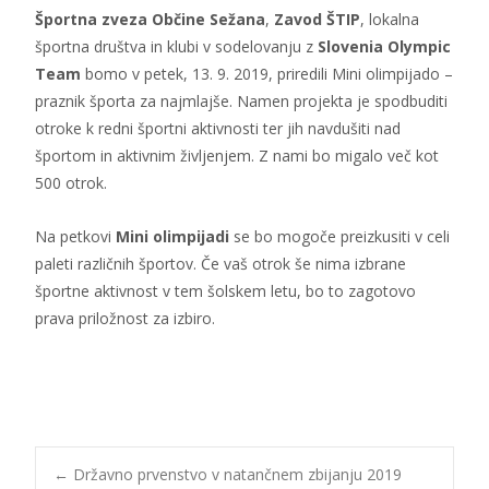
Športna zveza Občine Sežana
,
Zavod ŠTIP
, lokalna
športna društva in klubi v sodelovanju z
Slovenia Olympic
Team
bomo v petek, 13. 9. 2019, priredili Mini olimpijado –
praznik športa za najmlajše. Namen projekta je spodbuditi
otroke k redni športni aktivnosti ter jih navdušiti nad
športom in aktivnim življenjem. Z nami bo migalo več kot
500 otrok.
Na petkovi
Mini olimpijadi
se bo mogoče preizkusiti v celi
paleti različnih športov. Če vaš otrok še nima izbrane
športne aktivnost v tem šolskem letu, bo to zagotovo
prava priložnost za izbiro.
←
Državno prvenstvo v natančnem zbijanju 2019