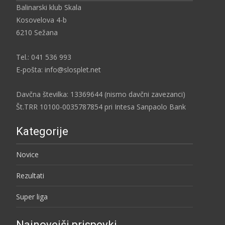
Balinarski klub Skala
Kosovelova 4-b
6210 Sežana
Tel.: 041 536 993
E-pošta: info@slosplet.net
Davčna številka: 13369644 (nismo davčni zavezanci)
Št.TRR 10100-0035787854 pri Intesa Sanpaolo Bank
Kategorije
Novice
Rezultati
Super liga
Najnovejši prispevki