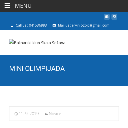
MENU
Call us : 041536993
Mail us : ervin.ozbic@gmail.com
MINI OLIMPIJADA
11. 9. 2019
Novice