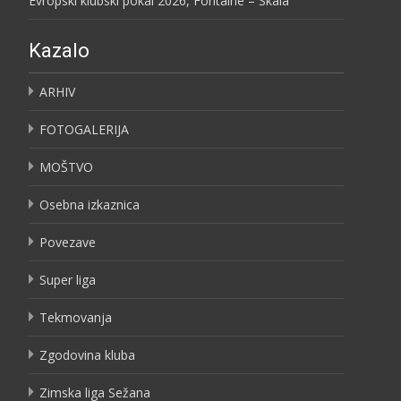
Evropski klubski pokal 2026, Fontaine – Skala
Kazalo
ARHIV
FOTOGALERIJA
MOŠTVO
Osebna izkaznica
Povezave
Super liga
Tekmovanja
Zgodovina kluba
Zimska liga Sežana