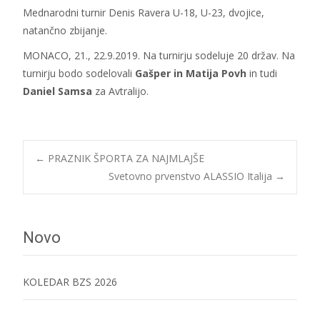
Mednarodni turnir Denis Ravera U-18, U-23, dvojice,
natančno zbijanje.
MONACO, 21., 22.9.2019. Na turnirju sodeluje 20 držav. Na
turnirju bodo sodelovali
Gašper in Matija Povh
in tudi
Daniel Samsa
za Avtralijo.
Post
←
PRAZNIK ŠPORTA ZA NAJMLAJŠE
Svetovno prvenstvo ALASSIO Italija
→
navigation
Novo
KOLEDAR BZS 2026