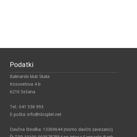
Podatki
Balinarski klub Skala
Kosovelova 4-b
6210 Sežana
Tel.: 041 536 993
E-pošta: info@slosplet.net
Davčna številka: 13369644 (nismo davčni zavezanci)
Št.TRR 10100-0035787854 pri Intesa Sanpaolo Bank