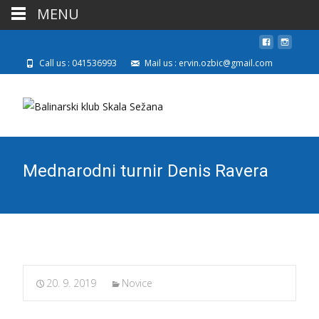
MENU
Call us : 041536993
Mail us : ervin.ozbic@gmail.com
Mednarodni turnir Denis Ravera
20. 9. 2019
Novice