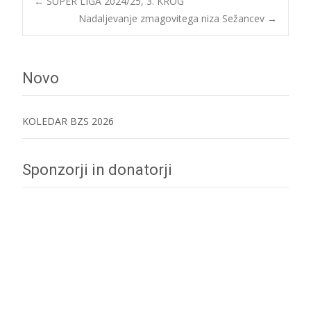
Post
←
SUPER LIGA 2024/25, 3. KROG
Nadaljevanje zmagovitega niza Sežancev
→
navigation
Novo
KOLEDAR BZS 2026
Sponzorji in donatorji