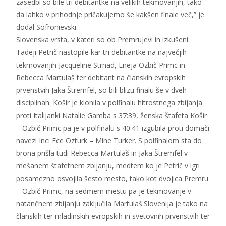
zasedbi so bile tri debitantke na velikih tekmovanjih, tako
da lahko v prihodnje pričakujemo še kakšen finale več,” je
dodal Sofronievski.
Slovenska vrsta, v kateri so ob Premrujevi in izkušeni
Tadeji Petrič nastopile kar tri debitantke na največjih
tekmovanjih Jacqueline Strnad, Eneja Ozbič Primc in
Rebecca Martulaš ter debitant na članskih evropskih
prvenstvih Jaka Štremfel, so bili blizu finalu še v dveh
disciplinah. Košir je klonila v polfinalu hitrostnega zbijanja
proti Italijanki Natalie Gamba s 37:39, ženska štafeta Košir
– Ozbič Primc pa je v polfinalu s 40:41 izgubila proti domači
navezi Inci Ece Ozturk – Mine Turker. S polfinalom sta do
brona prišla tudi Rebecca Martulaš in Jaka Štremfel v
mešanem štafetnem zbijanju, medtem ko je Petrič v igri
posamezno osvojila šesto mesto, tako kot dvojica Premru
– Ozbič Primc, na sedmem mestu pa je tekmovanje v
natančnem zbijanju zaključila Martulaš.Slovenija je tako na
članskih ter mladinskih evropskih in svetovnih prvenstvih ter