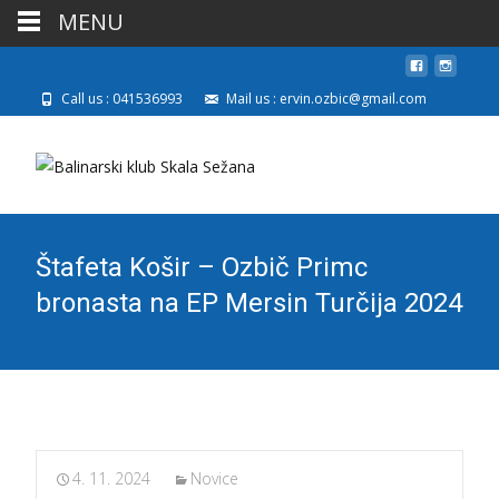
MENU
Call us : 041536993
Mail us : ervin.ozbic@gmail.com
Štafeta Košir – Ozbič Primc
bronasta na EP Mersin Turčija 2024
4. 11. 2024
Novice