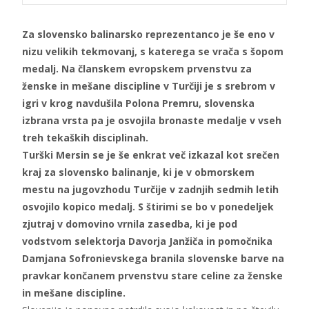
Za slovensko balinarsko reprezentanco je še eno v
nizu velikih tekmovanj, s katerega se vrača s šopom
medalj. Na članskem evropskem prvenstvu za
ženske in mešane discipline v Turčiji je s srebrom v
igri v krog navdušila Polona Premru, slovenska
izbrana vrsta pa je osvojila bronaste medalje v vseh
treh tekaških disciplinah.
Turški Mersin se je še enkrat več izkazal kot srečen
kraj za slovensko balinanje, ki je v obmorskem
mestu na jugovzhodu Turčije v zadnjih sedmih letih
osvojilo kopico medalj. S štirimi se bo v ponedeljek
zjutraj v domovino vrnila zasedba, ki je pod
vodstvom selektorja Davorja Janžiča in pomočnika
Damjana Sofronievskega branila slovenske barve na
pravkar končanem prvenstvu stare celine za ženske
in mešane discipline.