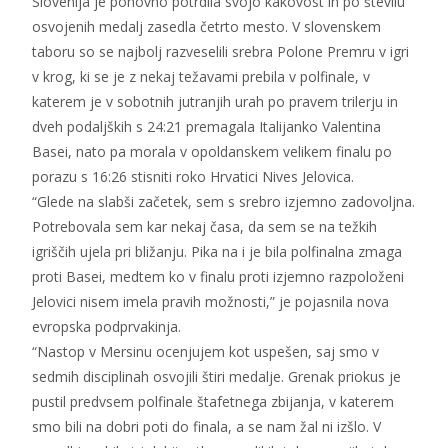
Slovenija je ponovno potrdila svojo kakovost in po številu
osvojenih medalj zasedla četrto mesto. V slovenskem
taboru so se najbolj razveselili srebra Polone Premru v igri
v krog, ki se je z nekaj težavami prebila v polfinale, v
katerem je v sobotnih jutranjih urah po pravem trilerju in
dveh podaljških s 24:21 premagala Italijanko Valentina
Basei, nato pa morala v opoldanskem velikem finalu po
porazu s 16:26 stisniti roko Hrvatici Nives Jelovica.
“Glede na slabši začetek, sem s srebro izjemno zadovoljna.
Potrebovala sem kar nekaj časa, da sem se na težkih
igriščih ujela pri bližanju. Pika na i je bila polfinalna zmaga
proti Basei, medtem ko v finalu proti izjemno razpoloženi
Jelovici nisem imela pravih možnosti,” je pojasnila nova
evropska podprvakinja.
“Nastop v Mersinu ocenjujem kot uspešen, saj smo v
sedmih disciplinah osvojili štiri medalje. Grenak priokus je
pustil predvsem polfinale štafetnega zbijanja, v katerem
smo bili na dobri poti do finala, a se nam žal ni izšlo. V