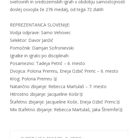
svetovnih in sredozemskih igrah v obdobju samostojnosti
doslej osvojila že 276 medalj, od tega 72 zlatih
REPREZENTANCA SLOVENIJE:
Vodja odprave: Samo Vehovec
Selektor: Davor Janžič
Pomočnik: Damjan Sofronievski
Igralke in igralci po disciplinah:
Posamezno: Tadeja Petrič – 6. mesto
Dvojica: Polona Premru, Eneja Ozbič Primc – 6. mesto
Krog: Polona Premru 🥈
Natančno zbijanje: Rebecca Martulaš – 7. mesto
Hitrostno zbijanje: Jacqueline Košir🥉
Štafetno zbijanje: Jacqueline Košir, Eneja Ozbič Primc🥉
Mix štafetno zbijanje: Rebecca Martulaš, Jaka Štremfel🥉