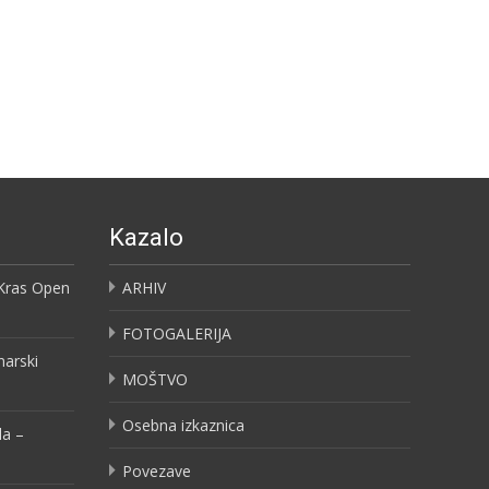
Kazalo
 Kras Open
ARHIV
FOTOGALERIJA
narski
MOŠTVO
Osebna izkaznica
la –
Povezave