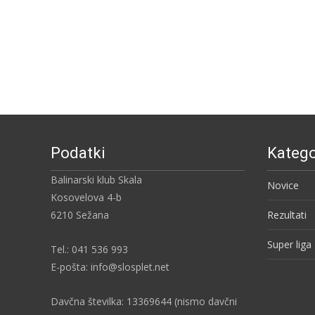
Podatki
Katego
Balinarski klub Skala
Novice
Kosovelova 4-b
6210 Sežana
Rezultati
Super liga
Tel.: 041 536 993
E-pošta: info@slosplet.net
Davčna številka: 13369644 (nismo davčni