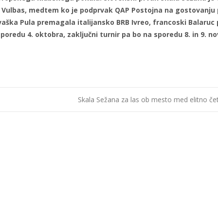
 Vulbas, medtem ko je podprvak QAP Postojna na gostovanju pr
rvaška Pula premagala italijansko BRB Ivreo, francoski Balaruc p
sporedu 4. oktobra, zaključni turnir pa bo na sporedu 8. in 9. 
Skala Sežana za las ob mesto med elitno če