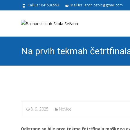
Call us : 041536993
Mail us : ervin.ozbic@gmail.com
Na prvih tekmah četrtfina
poraz QAP Postojne
8. 9. 2025
Novice
Odigrane so bile prve tekme četrtfinala moškega e