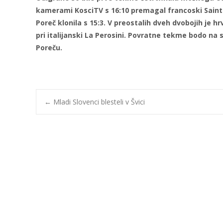
kamerami KosciTV s 16:10 premagal francoski Saint
Poreč klonila s 15:3. V preostalih dveh dvobojih je h
pri italijanski La Perosini. Povratne tekme bodo na 
Poreču.
Post
←
Mladi Slovenci blesteli v Švici
navigation