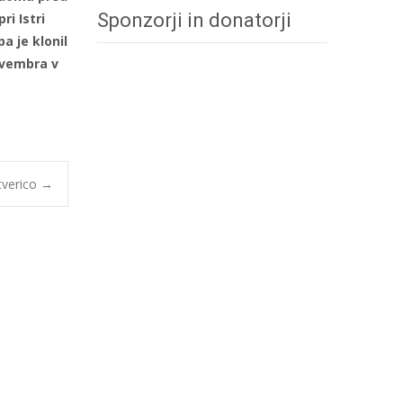
Sponzorji in donatorji
i Istri
a je klonil
novembra v
tverico
→