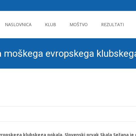
Skip
to
NASLOVNICA
KLUB
MOŠTVO
REZULTATI
content
la moškega evropskega klubskeg
vropskega klubskega pokala. Slovenski prvak Skala Sežana je