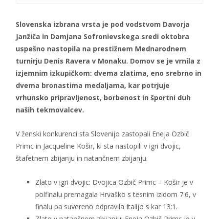
Slovenska izbrana vrsta je pod vodstvom Davorja
Janžiča in Damjana Sofronievskega sredi oktobra
uspešno nastopila na prestižnem Mednarodnem
turnirju Denis Ravera v Monaku. Domov se je vrnila z
izjemnim izkupičkom: dvema zlatima, eno srebrno in
dvema bronastima medaljama, kar potrjuje
vrhunsko pripravljenost, borbenost in športni duh
naših tekmovalcev.
V ženski konkurenci sta Slovenijo zastopali Eneja Ozbič
Primc in Jacqueline Košir, ki sta nastopili v igri dvojic,
štafetnem zbijanju in natančnem zbijanju.
Zlato v igri dvojic: Dvojica Ozbič Primc – Košir je v
polfinalu premagala Hrvaško s tesnim izidom 7:6, v
finalu pa suvereno odpravila Italijo s kar 13:1.
Zlato v natančnem zbijanju: Eneja Ozbič Primc je v