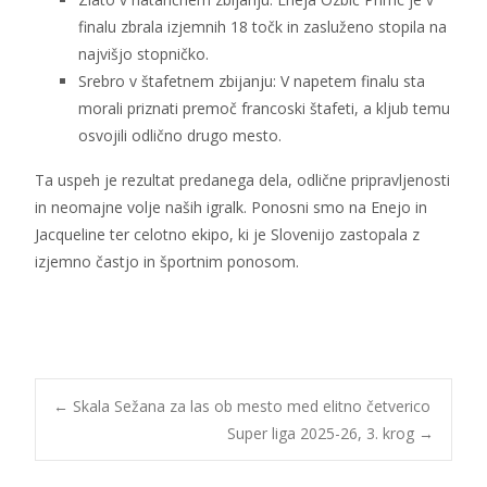
finalu zbrala izjemnih 18 točk in zasluženo stopila na
najvišjo stopničko.
Srebro v štafetnem zbijanju: V napetem finalu sta
morali priznati premoč francoski štafeti, a kljub temu
osvojili odlično drugo mesto.
Ta uspeh je rezultat predanega dela, odlične pripravljenosti
in neomajne volje naših igralk. Ponosni smo na Enejo in
Jacqueline ter celotno ekipo, ki je Slovenijo zastopala z
izjemno častjo in športnim ponosom.
Post
←
Skala Sežana za las ob mesto med elitno četverico
Super liga 2025-26, 3. krog
→