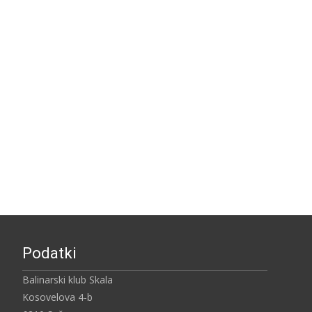
Podatki
Balinarski klub Skala
Kosovelova 4-b