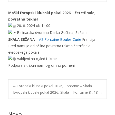
Moški Evropski klubski pokal 2026 – četrtfinale,
povratna tekma
20. 6. 2024 ob 14.00
Balinarska dvorana Darka Guština, Sežana
SKALA SEŽANA
–
AS Fontaine Boules Curie
Francija
Pred nami je odločilna povratna tekma četrtfinala
evropskega pokala.
Vabljeni na ogled tekme!
Podpora s tribun nam ogromno pomeni.
Post
←
Evropski klubski pokal 2026, Fontaine – Skala
Evropski klubski pokal 2026, Skala – Fontaine 8 : 18
→
navigation
Novo