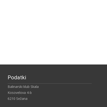
Podatki
Balinarski klub Skala
Kosovelova 4-b
6210 Sežana