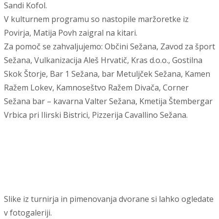
Sandi Kofol.
V kulturnem programu so nastopile maržoretke iz
Povirja, Matija Povh zaigral na kitari.
Za pomoč se zahvaljujemo: Občini Sežana, Zavod za šport
Sežana, Vulkanizacija Aleš Hrvatič, Kras d.o.o., Gostilna
Skok Štorje, Bar 1 Sežana, bar Metuljček Sežana, Kamen
Ražem Lokev, Kamnoseštvo Ražem Divača, Corner
Sežana bar – kavarna Valter Sežana, Kmetija Štembergar
Vrbica pri Ilirski Bistrici, Pizzerija Cavallino Sežana.
Slike iz turnirja in pimenovanja dvorane si lahko ogledate
v fotogaleriji.