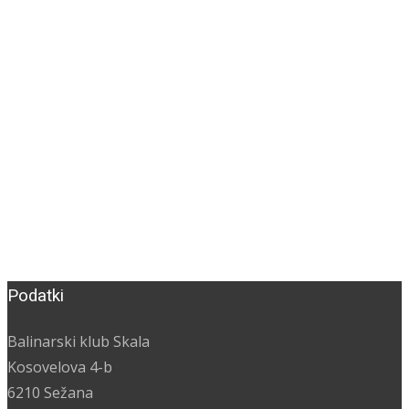
Podatki
Balinarski klub Skala
Kosovelova 4-b
6210 Sežana