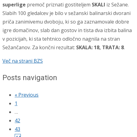
superlige
premoč priznati gostiteljem
SKALI
iz Sežane.
Slabih 100 gledalcev je bilo v sežanski balinarski dvorani
priča zanimivemu dvoboju, ki so ga zaznamovale dobre
igre domačinov, slab dan gostov in tista dva izbita balina
v pozicijah, ki sta tehtnico odločno nagnila na stran
Sežančanov. Za končni rezultat:
SKALA: 18, TRATA: 8
.
Več na strani BZS
Posts navigation
« Previous
1
…
42
43