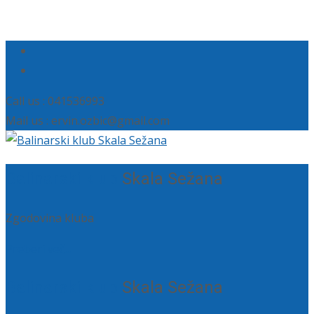
Call us : 041536993
Mail us : ervin.ozbic@gmail.com
Balinarski klub
Skala Sežana
Zgodovina kluba
Preberi več...
Balinarski klub
Skala Sežana