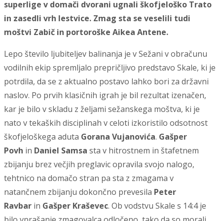
superlige v domači dvorani ugnali škofjeloško Trato
in zasedli vrh lestvice. Zmag sta se veselili tudi
moštvi Zabič in portoroške Aikea Antene.
Lepo število ljubiteljev balinanja je v Sežani v obračunu
vodilnih ekip spremljalo prepričljivo predstavo Skale, ki je
potrdila, da se z aktualno postavo lahko bori za državni
naslov. Po prvih klasičnih igrah je bil rezultat izenačen,
kar je bilo v skladu z željami sežanskega moštva, ki je
nato v tekaških disciplinah v celoti izkoristilo odsotnost
škofjeloškega aduta
Gorana Vujanovića
.
Gašper
Povh
in
Daniel Samsa
sta v hitrostnem in štafetnem
zbijanju brez večjih preglavic opravila svojo nalogo,
tehtnico na domačo stran pa sta z zmagama v
natančnem zbijanju dokončno prevesila
Peter
Ravbar
in
Gašper Kraševec
. Ob vodstvu Skale s 14:4 je
bilo vprašanje zmagovalca odločeno, tako da so morali