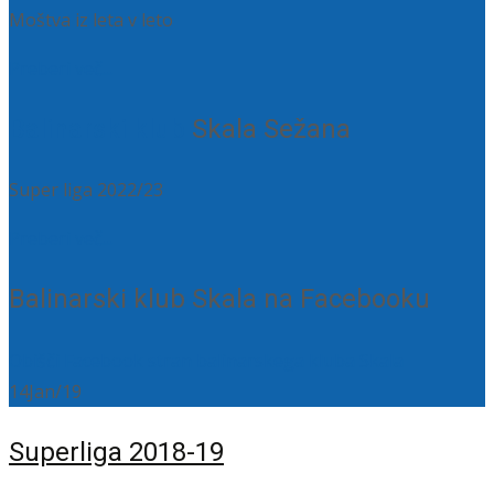
Moštva iz leta v leto
Preberi več...
Balinarski klub
Skala Sežana
Super liga 2022/23
Preberi več...
Balinarski klub Skala na Facebooku
Obišči Facebook stran balinarskega kluba Skala
14
Jan/19
Superliga 2018-19