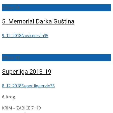
09
Dec/18
5. Memorial Darka Guština
9. 12. 2018
Novice
ervin35
08
Dec/18
Superliga 2018-19
8. 12. 2018
Super liga
ervin35
6. krog
KRIM – ZABIČE 7 : 19