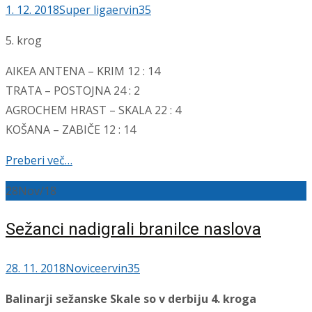
1. 12. 2018
Super liga
ervin35
5. krog
AIKEA ANTENA – KRIM 12 : 14
TRATA – POSTOJNA 24 : 2
AGROCHEM HRAST – SKALA 22 : 4
KOŠANA – ZABIČE 12 : 14
Preberi več…
28
Nov/18
Sežanci nadigrali branilce naslova
28. 11. 2018
Novice
ervin35
Balinarji sežanske Skale so v derbiju 4. kroga