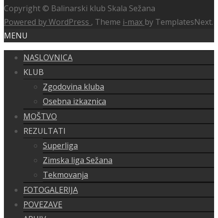
Copyright © Balinarski klub Skala Sežana
Powered by WordPress
, Theme
i-max
by TemplatesNext.
MENU
NASLOVNICA
KLUB
Zgodovina kluba
Osebna izkaznica
MOŠTVO
REZULTATI
Superliga
Zimska liga Sežana
Tekmovanja
FOTOGALERIJA
POVEZAVE