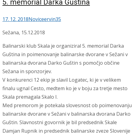
5. memorial Darka Guština
17. 12. 2018
Novice
ervin35
Sežana, 15.12.2018
Balinarski klub Skala je organiziral 5. memorial Darka
Guština in poimenovanje balinarske dvorane v Sežani v
balinarska dvorana Darko Guštin s pomočjo občine
Sežana in sponzorjev.
V konkurenci 12 ekip je slavil Logatec, ki je v velikem
finalu ugnal Cesto, medtem ko je v boju za tretje mesto
Skala premagala Skalo I.
Med premorom je potekala slovesnost ob poimenovanju
balinarske dvorane v Sežani v balinarska dvorana Darko
Guštin. Slavnostni govornik je bil predsednik Skale
Damjan Rupnik in predsednik balinarske zveze Slovenije