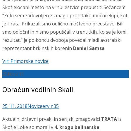
Škofjeločani mesto na vrhu lestvice prepustiti Sežancem.
“Zelo sem zadovoljen z zmago proti tako močni ekipi, kot
je Trata. Prikazali smo odlično moštveno predstavo. Bili
smo odločni in nismo popuščali v trenutkih, ko se je lomil
rezultat,” je po koncu dvoboja povedal mladi avstralski
reprezentant brkinskih korenin
Daniel Samsa
.
Vir: Primorske novice
25
Nov/18
Obračun vodilnih Skali
25. 11. 2018
Novice
ervin35
Aktualni državni prvaki in serijski zmagovalci
TRATA
iz
Škofje Loke so morali v
4. krogu balinarske