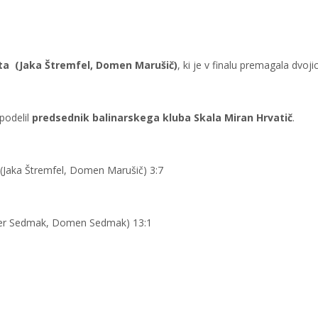
a (Jaka Štremfel, Domen Marušič)
, ki je v finalu premagala dvoji
 podelil
predsednik balinarskega kluba Skala Miran Hrvatič
.
Jaka Štremfel, Domen Marušič) 3:7
per Sedmak, Domen Sedmak) 13:1