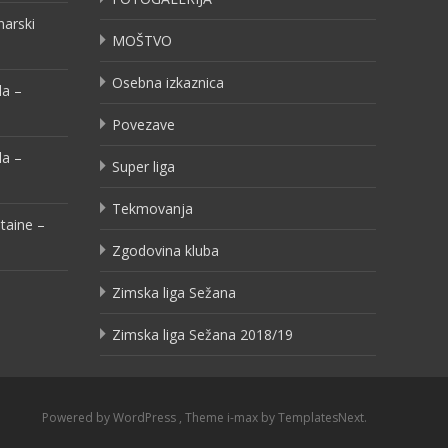
narski
MOŠTVO
Osebna izkaznica
la –
Povezave
la –
Super liga
Tekmovanja
taine –
Zgodovina kluba
Zimska liga Sežana
Zimska liga Sežana 2018/19
Powered by WordPress
, Theme
i-max
by TemplatesNext.