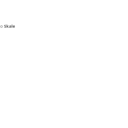
co
Skale