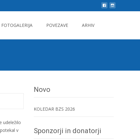
Search
FOTOGALERIJA
POVEZAVE
ARHIV
for:
Novo
KOLEDAR BZS 2026
je udeležilo
Sponzorji in donatorji
 potekal v