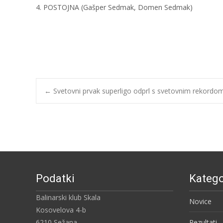
4. POSTOJNA (Gašper Sedmak, Domen Sedmak)
Post
←
Svetovni prvak superligo odprl s svetovnim rekordo
navigation
Podatki
Katego
Balinarski klub Skala
Novice
Kosovelova 4-b
6210 Sežana
Rezultati