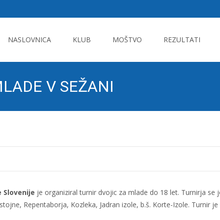
Skip
to
NASLOVNICA
KLUB
MOŠTVO
REZULTATI
content
MLADE V SEŽANI
 Slovenije
je organiziral turnir dvojic za mlade do 18 let. Turnirja se 
tojne, Repentaborja, Kozleka, Jadran izole, b.š. Korte-Izole. Turnir je