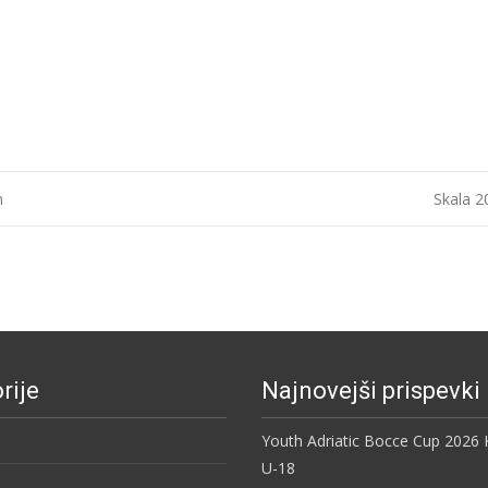
m
Skala 
rije
Najnovejši prispevki
Youth Adriatic Bocce Cup 2026
U-18