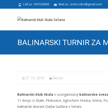
Call us : 041536993
Mail us : ervin.ozbic@gmail.com
BALINARSKI TURNIR ZA 
27. 10. 2019
Novice
Balinarski klub Skala
v soorganizaciji
balinarske zveze
11 dvojic iz Skale, Pliskovice, Agrochem Hrasta, Krima, Pos
balinarski dvorani Darka Guština v Sežani.