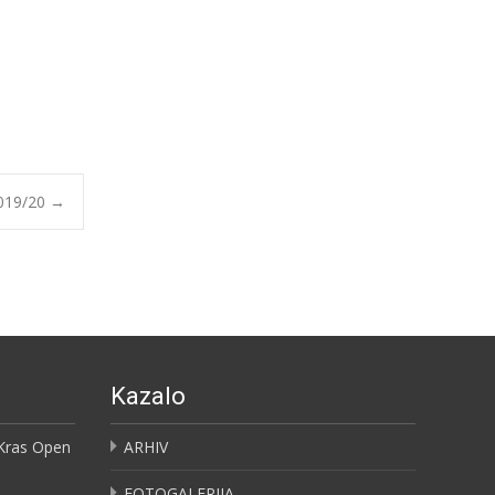
2019/20
→
Kazalo
 Kras Open
ARHIV
FOTOGALERIJA